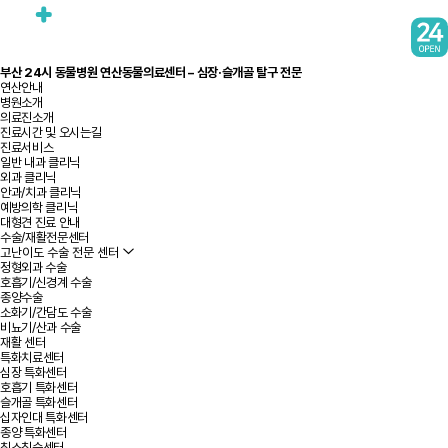
부산 24시 동물병원 연산동물의료센터 – 심장·슬개골 탈구 전문
연산안내
병원소개
의료진소개
진료시간 및 오시는길
진료서비스
일반 내과 클리닉
외과 클리닉
안과/치과 클리닉
예방의학 클리닉
대형견 진료 안내
수술/재활전문센터
고난이도 수술 전문 센터
정형외과 수술
호흡기/신경계 수술
종양수술
소화기/간담도 수술
비뇨기/산과 수술
재활 센터
특화치료센터
심장 특화센터
호흡기 특화센터
슬개골 특화센터
십자인대 특화센터
종양 특화센터
최소침습센터