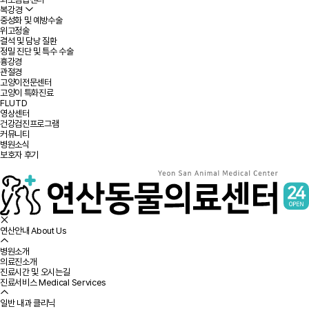
복강경
중성화 및 예방수술
위고정술
결석 및 담낭 질환
정밀 진단 및 특수 수술
흉강경
관절경
고양이전문센터
고양이 특화진료
FLUTD
영상센터
건강검진프로그램
커뮤니티
병원소식
보호자 후기
연산안내
About Us
병원소개
의료진소개
진료시간 및 오시는길
진료서비스
Medical Services
일반 내과 클리닉