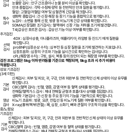
안과
눈물량 검사 : 안구 건조증이나 눈물 분비 이상을 확인합니다.
검사
안과 종합검사 : 각막·수정체·망막 등 전반적인 안과 질환을 평가합니다.
혈압 : 고혈압·저혈압 여부 및 심혈관계 건강을 체크합니다.
생화학 종합검사 : 간·신장·췌장 등 장기 기능을 종합적으로 평가합니다.
특수
뇨검사 : 소변을 통해 신장, 방광 등 비뇨기계 건강 상태를 확인합니다.
검사
SDMA(신장질환 조기검사) : 혈액에서 신장 기능 저하를 조기에 발견합니다.
T4(갑상선 호르몬 검사) : 갑상선 기능 이상 여부를 확인합니다.
추가검진
4DX : 심장사상충, 아나플라즈마, 에를리키아, 라임병 등 진드기 매개 질환을
확인합니다.
선택
proBNP(심장손상 수치) : 심부전 등 심장 질환을 조기에 발견하는 지표입니다.
검사
심장초음파 : 심장의 구조와 기능을 실시간으로 확인하는 검사입니다.
cPL(췌장염 수치) : 구토, 설사, 복통 등의 원인이 되는 췌장염 여부를 확인합니다.
검진 프로그램은 5kg 이하 반려동물 기준으로 책정되며, 5kg 초과 시 추가 비용이
적용됩니다.
성묘 기초검진
(3세 미만)
신체검사 : 피부 및 피모, 귀, 구강, 안과 외완부 등 전반적인 신체 상태의 이상 유무를
확인합니다.
기본
CBC(혈액 검사) : 빈혈, 염증, 감염 여부 등 혈액 상태를 평가합니다.
검사
전해질/혈액가스 검사 : 체내 전해질 균형과 호흡·대사 상태를 점검합니다.
생화학 기본검사 : 간·신장 등 주요 장기의 기능을 기본적으로 확인합니다.
영상
비뇨기 초음파 : 방광, 요관, 전립선 등 비뇨기계 질환 여부를 확인합니다.
검사
X-ray(흉부/복부/관절) : 폐, 심장, 소화기, 뼈와 관절의 구조적 이상을 확인합니다.
중/노령묘
기초검진
신체검사 : 피부 및 피모, 귀, 구강, 안과 외완부 등 전반적인 신체 상태의 이상 유무를
확인합니다.
기본
CBC(혈액 검사) : 빈혈, 염증, 감염 여부 등 혈액 상태를 평가합니다.
검사
전해질/혈액가스 검사 : 체내 전해질 균형과 호흡·대사 상태를 점검합니다.