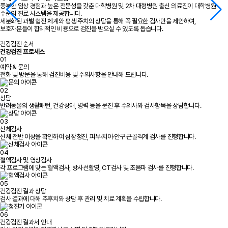
풍부한 임상 경험과 높은 전문성을 갖춘 대학병원 및 2차 대형병원 출신 의료진이 대학병원
수준의 진료 시스템을 제공합니다.
세분화된 과별 협진 체계와 평생 주치의 상담을 통해 꼭 필요한 검사만을 제안하여,
보호자분들이 합리적인 비용으로 검진을 받으실 수 있도록 돕습니다.
건강검진 순서
건강검진 프로세스
01
예약 & 문의
전화 및 방문을 통해 검진비용 및 주의사항을 안내해 드립니다.
02
상담
반려동물의 생활패턴, 건강상태, 병력 등을 문진 후 수의사와 검사항목을 상담합니다.
03
신체검사
신체 전반 이상을 확인하여 심장청진, 피부·치아·안구·근골격계 검사를 진행합니다.
04
혈액검사 및 영상검사
각 프로그램에 맞는 혈액검사, 방사선촬영, CT검사 및 초음파 검사를 진행합니다.
05
건강검진 결과 상담
검사 결과에 대해 추후치와 상담 후 관리 및 치료 계획을 수립합니다.
06
건강검진 결과서 안내