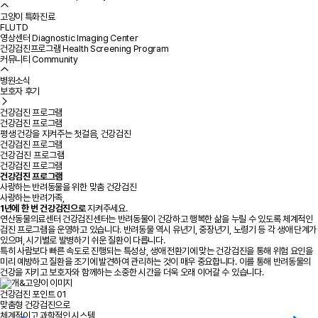
고양이 특화진료
FLUTD
영상센터
Diagnostic Imaging Center
건강검진프로그램
Health Screening Program
커뮤니티
Community
병원소식
보호자 후기
건강검진 프로그램
건강검진 프로그램
평생 건강을 지켜주는 첫걸음, 건강검진
건강검진 프로그램
건강검진 프로그램
건강검진 프로그램
건강검진 프로그램
사랑하는 반려동물을 위한 맞춤 건강검진
사랑하는 반려가족,
1년에 한 번 건강검진으로
지켜주세요.
연산동물의료센터 건강검진센터는 반려동물이 건강하고 행복한 삶을 누릴 수 있도록 체계적인
검진 프로그램을 운영하고 있습니다. 반려동물 역시
유년기, 중장년기, 노령기 등 각 생애 단계
가
있으며, 시기별로 발병하기 쉬운 질환이 다릅니다.
특히 사람보다 빠른 속도로 진행되는 특성상, 생애 전환기에 맞는 건강검진을 통해 위험 요인을
미리 예방하고 질환을 조기에 발견하여 관리하는 것이 매우 중요합니다. 이를 통해 반려동물의
건강을 지키고 보호자와 함께하는 소중한 시간을 더욱 오래 이어갈 수 있습니다.
건강검진 포인트 01
맞춤형 건강검진으로
체계적이고 과학적인 시스템