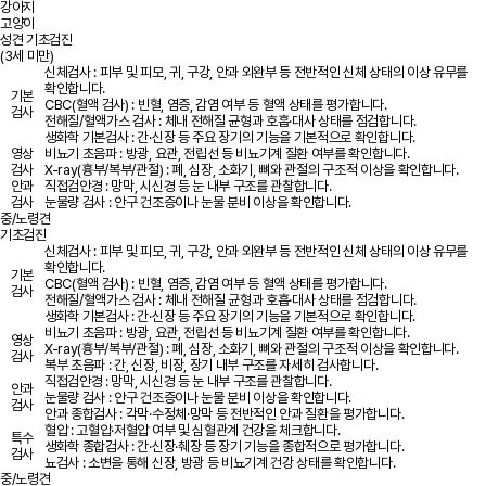
강아지
고양이
성견 기초검진
(3세 미만)
신체검사 : 피부 및 피모, 귀, 구강, 안과 외완부 등 전반적인 신체 상태의 이상 유무를
확인합니다.
기본
CBC(혈액 검사) : 빈혈, 염증, 감염 여부 등 혈액 상태를 평가합니다.
검사
전해질/혈액가스 검사 : 체내 전해질 균형과 호흡·대사 상태를 점검합니다.
생화학 기본검사 : 간·신장 등 주요 장기의 기능을 기본적으로 확인합니다.
영상
비뇨기 초음파 : 방광, 요관, 전립선 등 비뇨기계 질환 여부를 확인합니다.
검사
X-ray(흉부/복부/관절) : 폐, 심장, 소화기, 뼈와 관절의 구조적 이상을 확인합니다.
안과
직접검안경 : 망막, 시신경 등 눈 내부 구조를 관찰합니다.
검사
눈물량 검사 : 안구 건조증이나 눈물 분비 이상을 확인합니다.
중/노령견
기초검진
신체검사 : 피부 및 피모, 귀, 구강, 안과 외완부 등 전반적인 신체 상태의 이상 유무를
확인합니다.
기본
CBC(혈액 검사) : 빈혈, 염증, 감염 여부 등 혈액 상태를 평가합니다.
검사
전해질/혈액가스 검사 : 체내 전해질 균형과 호흡·대사 상태를 점검합니다.
생화학 기본검사 : 간·신장 등 주요 장기의 기능을 기본적으로 확인합니다.
비뇨기 초음파 : 방광, 요관, 전립선 등 비뇨기계 질환 여부를 확인합니다.
영상
X-ray(흉부/복부/관절) : 폐, 심장, 소화기, 뼈와 관절의 구조적 이상을 확인합니다.
검사
복부 초음파 : 간, 신장, 비장, 장기 내부 구조를 자세히 검사합니다.
직접검안경 : 망막, 시신경 등 눈 내부 구조를 관찰합니다.
안과
눈물량 검사 : 안구 건조증이나 눈물 분비 이상을 확인합니다.
검사
안과 종합검사 : 각막·수정체·망막 등 전반적인 안과 질환을 평가합니다.
혈압 : 고혈압·저혈압 여부 및 심혈관계 건강을 체크합니다.
특수
생화학 종합검사 : 간·신장·췌장 등 장기 기능을 종합적으로 평가합니다.
검사
뇨검사 : 소변을 통해 신장, 방광 등 비뇨기계 건강 상태를 확인합니다.
중/노령견