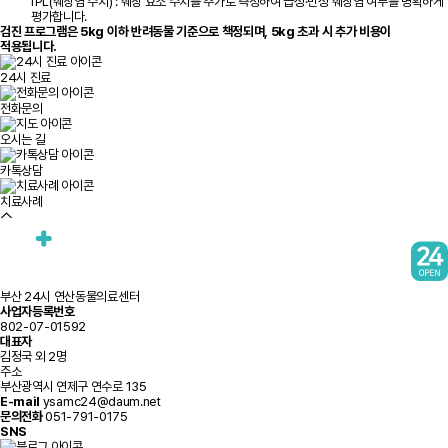
fPL(췌장염 수치) : 췌장 효소 수치를 추가로 측정하여 급성·만성 췌장염 여부를 명확하게
평가합니다.
검진 프로그램은 5kg 이하 반려동물 기준으로 책정되며, 5kg 초과 시 추가 비용이
적용됩니다.
24시 진료
전화문의
오시는 길
카톡상담
치료사례
부산 24시 연산동물의료센터
사업자등록번호
802-07-01592
대표자
김정국 외 2명
주소
부산광역시 연제구 연수로 135
E-mail
ysamc24@daum.net
문의전화
051-791-0175
SNS