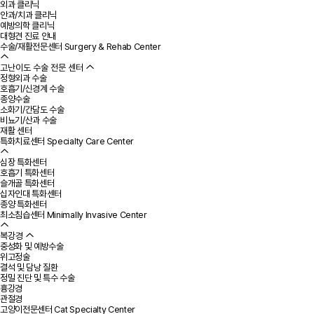
외과 클리닉
안과/치과 클리닉
예방의학 클리닉
대형견 진료 안내
수술/재활전문센터
Surgery & Rehab Center
고난이도 수술 전문 센터
정형외과 수술
호흡기/신경계 수술
종양수술
소화기/간담도 수술
비뇨기/산과 수술
재활 센터
특화치료센터
Specialty Care Center
심장 특화센터
호흡기 특화센터
슬개골 특화센터
십자인대 특화센터
종양 특화센터
최소침습센터
Minimally Invasive Center
복강경
중성화 및 예방수술
위고정술
결석 및 담낭 질환
정밀 진단 및 특수 수술
흉강경
관절경
고양이전문센터
Cat Specialty Center