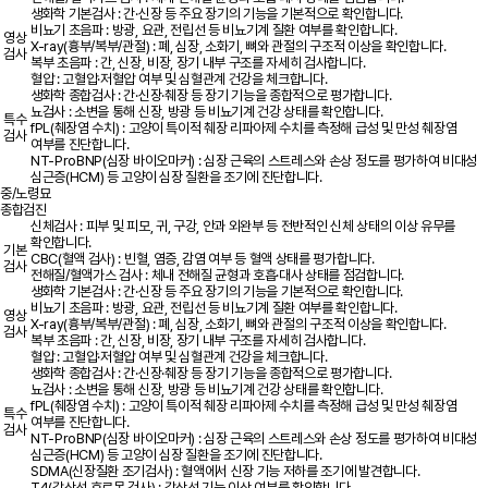
생화학 기본검사 : 간·신장 등 주요 장기의 기능을 기본적으로 확인합니다.
비뇨기 초음파 : 방광, 요관, 전립선 등 비뇨기계 질환 여부를 확인합니다.
영상
X-ray(흉부/복부/관절) : 폐, 심장, 소화기, 뼈와 관절의 구조적 이상을 확인합니다.
검사
복부 초음파 : 간, 신장, 비장, 장기 내부 구조를 자세히 검사합니다.
혈압 : 고혈압·저혈압 여부 및 심혈관계 건강을 체크합니다.
생화학 종합검사 : 간·신장·췌장 등 장기 기능을 종합적으로 평가합니다.
뇨검사 : 소변을 통해 신장, 방광 등 비뇨기계 건강 상태를 확인합니다.
특수
fPL(췌장염 수치) : 고양이 특이적 췌장 리파아제 수치를 측정해 급성 및 만성 췌장염
검사
여부를 진단합니다.
NT-ProBNP(심장 바이오마커) : 심장 근육의 스트레스와 손상 정도를 평가하여 비대성
심근증(HCM) 등 고양이 심장 질환을 조기에 진단합니다.
중/노령묘
종합검진
신체검사 : 피부 및 피모, 귀, 구강, 안과 외완부 등 전반적인 신체 상태의 이상 유무를
확인합니다.
기본
CBC(혈액 검사) : 빈혈, 염증, 감염 여부 등 혈액 상태를 평가합니다.
검사
전해질/혈액가스 검사 : 체내 전해질 균형과 호흡·대사 상태를 점검합니다.
생화학 기본검사 : 간·신장 등 주요 장기의 기능을 기본적으로 확인합니다.
비뇨기 초음파 : 방광, 요관, 전립선 등 비뇨기계 질환 여부를 확인합니다.
영상
X-ray(흉부/복부/관절) : 폐, 심장, 소화기, 뼈와 관절의 구조적 이상을 확인합니다.
검사
복부 초음파 : 간, 신장, 비장, 장기 내부 구조를 자세히 검사합니다.
혈압 : 고혈압·저혈압 여부 및 심혈관계 건강을 체크합니다.
생화학 종합검사 : 간·신장·췌장 등 장기 기능을 종합적으로 평가합니다.
뇨검사 : 소변을 통해 신장, 방광 등 비뇨기계 건강 상태를 확인합니다.
fPL(췌장염 수치) : 고양이 특이적 췌장 리파아제 수치를 측정해 급성 및 만성 췌장염
특수
여부를 진단합니다.
검사
NT-ProBNP(심장 바이오마커) : 심장 근육의 스트레스와 손상 정도를 평가하여 비대성
심근증(HCM) 등 고양이 심장 질환을 조기에 진단합니다.
SDMA(신장질환 조기검사) : 혈액에서 신장 기능 저하를 조기에 발견합니다.
T4(갑상선 호르몬 검사) : 갑상선 기능 이상 여부를 확인합니다.