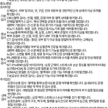
중/노령묘
프리미엄
신체검사 : 피부 및 피모, 귀, 구강, 안과 외완부 등 전반적인 신체 상태의 이상 유무를
확인합니다.
기본
CBC(혈액 검사) : 빈혈, 염증, 감염 여부 등 혈액 상태를 평가합니다.
검사
전해질/혈액가스 검사 : 체내 전해질 균형과 호흡·대사 상태를 점검합니다.
생화학 기본검사 : 간·신장 등 주요 장기의 기능을 기본적으로 확인합니다.
비뇨기 초음파 : 방광, 요관, 전립선 등 비뇨기계 질환 여부를 확인합니다.
X-ray(흉부/복부/관절) : 폐, 심장, 소화기, 뼈와 관절의 구조적 이상을 확인합니다.
영상
복부 초음파 : 간, 신장, 비장, 장기 내부 구조를 자세히 검사합니다.
검사
CT 검사(마취 포함) : 종양, 내부 장기 이상 등을 정밀하게 파악하는 고해상도
영상검사입니다.
혈압 : 고혈압·저혈압 여부 및 심혈관계 건강을 체크합니다.
생화학 종합검사 : 간·신장·췌장 등 장기 기능을 종합적으로 평가합니다.
뇨검사 : 소변을 통해 신장, 방광 등 비뇨기계 건강 상태를 확인합니다.
fPL(췌장염 수치) : 고양이 특이적 췌장 리파아제 수치를 측정해 급성 및 만성 췌장염
특수
여부를 진단합니다.
검사
NT-ProBNP(심장 바이오마커) : 심장 근육의 스트레스와 손상 정도를 평가하여 비대성
심근증(HCM) 등 고양이 심장 질환을 조기에 진단합니다.
SDMA(신장질환 조기검사) : 혈액에서 신장 기능 저하를 조기에 발견합니다.
T4(갑상선 호르몬 검사) : 갑상선 기능 이상 여부를 확인합니다.
추가검진
심장사상충 검사 : 혈액을 통해 심장사상충 감염 여부를 확인합니다. 실내묘라도 감염
위험이 있으므로 예방 약 투여 전 검사 권장.
항체가 검사 : 예방접종 후 형성된 면역항체 유지 여부를 확인하여 추가 접종 필요성을
판단합니다.
선택
NT-ProBNP(심장) : 심장 벽의 스트레스나 손상 여부를 조기 평가합니다.
검사
심장초음파 : 심장의 구조, 벽 두께, 혈류를 실시간으로 확인하여 심근증, 판막질환 등을
정밀 진단합니다.