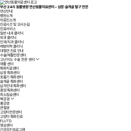
부산 24시 동물병원 연산동물의료센터 – 심장·슬개골 탈구 전문
연산안내
병원소개
의료진소개
진료시간 및 오시는길
진료서비스
일반 내과 클리닉
외과 클리닉
안과/치과 클리닉
예방의학 클리닉
대형견 진료 안내
수술/재활전문센터
고난이도 수술 전문 센터
재활 센터
특화치료센터
심장 특화센터
호흡기 특화센터
슬개골 특화센터
십자인대 특화센터
종양 특화센터
최소침습센터
복강경
흉강경
관절경
고양이전문센터
고양이 특화진료
FLUTD
영상센터
건강검진프로그램