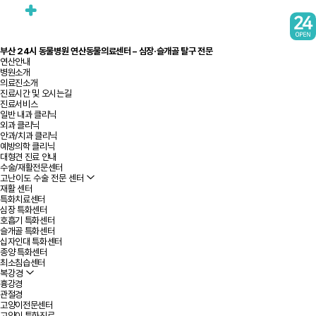
부산 24시 동물병원 연산동물의료센터 – 심장·슬개골 탈구 전문
연산안내
병원소개
의료진소개
진료시간 및 오시는길
진료서비스
일반 내과 클리닉
외과 클리닉
안과/치과 클리닉
예방의학 클리닉
대형견 진료 안내
수술/재활전문센터
고난이도 수술 전문 센터
재활 센터
특화치료센터
심장 특화센터
호흡기 특화센터
슬개골 특화센터
십자인대 특화센터
종양 특화센터
최소침습센터
복강경
흉강경
관절경
고양이전문센터
고양이 특화진료